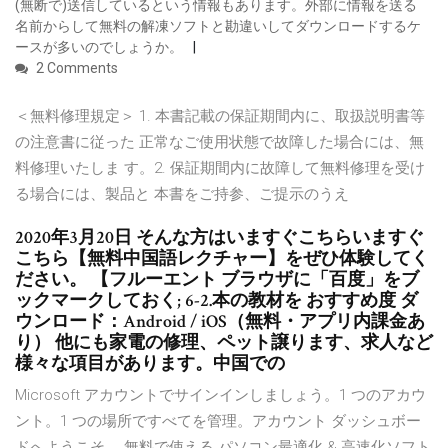
(無断で)送信しているという情報もあります。外部に情報を送る
名前からして無料の解凍ソフトと勘違いしてダウンロードするケ
ースが多いのでしょうか。
2 Comments
＜無料修理規定＞ 1. 本書記載の保証期間内に、取扱説明書等
の注意書に従った 正常なご使用状態で故障した場合には、無
料修理いたしま す。2. 保証期間内に故障して無料修理を受け
る場合には、製品と 本書をご持参、ご提示のうえ
2020年3月20日 そんな方はいますぐこちらいますぐ
こちら【無料中国語レクチャー】をぜひ体験してく
ださい。 【フルーエント ブラウザに「百度」をブ
ックマークしておく; 6-2.本の教材を おすすめ度 ダ
ウンロード：Android / iOS（無料・アプリ内課金あ
り） 他にも家電の修理、ペット譲ります、求人など
様々な項目があります。中国での
Microsoft アカウントでサインインしましょう。1 つのアカウ
ント。1 つの場所ですべてを管理。アカウント ダッシュボー
ドへようこそ。 無料で使える パソコン最適化 & 高速化ソフト