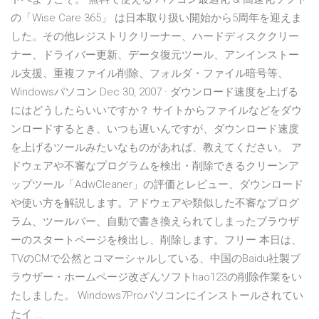
の「Wise Care 365」 は日本取り扱い開始から5周年を迎えま
した。その他レジストリクリーナー、ハードディスククリー
ナー、ドライバー更新、データ復元ツール、アンインストー
ル支援、重複ファイル削除、フォルダ・ファイル暗号等、
Windowsパソコン Dec 30, 2007 · ダウンロード速度を上げる
にはどうしたらいいですか？ サイトからファイルなどをダウ
ンロードするとき、いつも遅いんですが、ダウンロード速度
を上げるツールみたいなものがあれば、教えてください。 ア
ドウェアや不審なプログラムを検出・削除できるクリーンア
ップツール「AdwCleaner」の評価とレビュー、ダウンロード
や使い方を解説します。アドウェアや類似した不審なプログ
ラム、ツールバー、自動で書き換えられてしまったブラウザ
ーのスタートページを検出し、削除します。フリー 本日は、
TVのCMで公然とコマーシャルしている、中国のBaidu社製ブ
ラウザー・ホームページ改ざんソフトhao123の削除作業をい
たしました。 Windows7Proパソコンにインストールされてい
たイ …