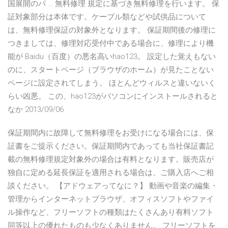
国展開のパ … 無料修理 規定に基づき無料修理を行います。 保
証対象部分は本体です。ケーブル類などや試供品について
は、無料修理保証の対象外となります。 保証期間後の修理に
つきましては、修理対応受付中である場合に、修理により機
能が Baidu（百度）の悪名高いhao123。 設定した覚えもない
のに、スタートページ（ブラウザのホーム）が見たことない
ページに設定されてしまう。 ほとんどウィルスと違いないく
らい凶悪。 この、hao123がパソコンにインストールされると
なか 2013/09/06
保証期間内に故障して無料修理をお受けになる場合には、保
証書をご提示ください。保証期間内であっても当社保証書記
載の無料修理規定対象外の場合は有料となります。販売店が
独自に定める延長保証を適用される場合は、ご購入店へご相
談ください。 【アドウェアってなに？】 動画や音楽の編集・
管理からインターネットブラウザ、オフィスソフトやファイ
ル操作など、フリーソフトの種類はたくさんあり有料ソフト
同等以上の優れたものも少なくありません。 フリーソフトを