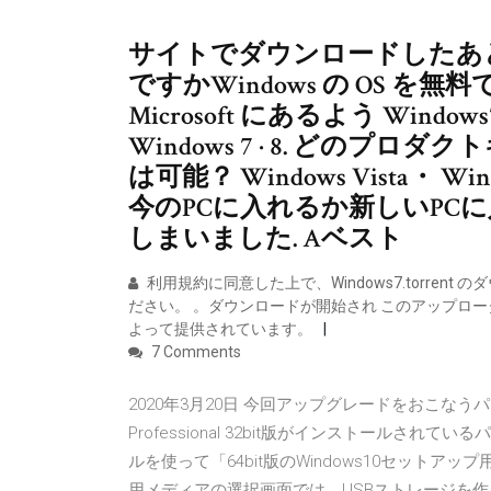
サイトでダウンロードしたあ
ですかWindows の OS 
Microsoft にあるよう Win
Windows 7 · 8. どのプロ
は可能？ Windows Vista・ W
今のPCに入れるか新しいPC
しまいました. Aベスト
利用規約に同意した上で、Windows7.torre
ださい。 。ダウンロードが開始され このアップローダー
よって提供されています。
7 Comments
2020年3月20日 今回アップグレードをおこなうパ
Professional 32bit版がインストールされ
ルを使って「64bit版のWindows10セットアッ
用メディアの選択画面では、USBストレージを作