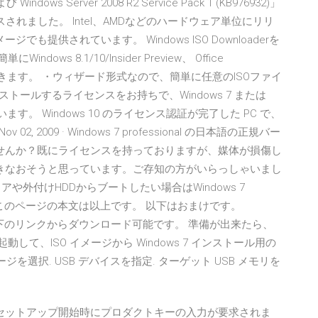
および Windows Server 2008 R2 Service Pack 1 (KB976932)」
やっとリリースされました。 Intel、AMDなどのハードウェア単位にリリ
も提供されています。 Windows ISO Downloaderを
indows 8.1/10/Insider Preview、 Office
ロードできます。 ・ウィザード形式なので、簡単に任意のISOファイ
ンストールするライセンスをお持ちで、Windows 7 または
ています。 Windows 10 のライセンス認証が完了した PC で、
, 2009 · Windows 7 professional の日本語の正規バー
ませんか？既にライセンスを持っておりますが、媒体が損傷し
焼きなおそうと思っています。ご存知の方がいらっしゃいまし
や外付けHDDからブートしたい場合はWindows 7
利です。 このページの本文は以上です。 以下はおまけです。
合. 以下のリンクからダウンロード可能です。 準備が出来たら、
」を起動して、ISO イメージから Windows 7 インストール用の
イメージを選択. USB デバイスを指定. ターゲット USB メモリを
が、セットアップ開始時にプロダクトキーの入力が要求されま