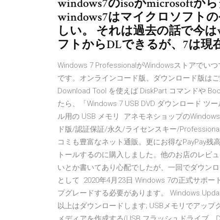
windows7のisoがmicro
windows7はマイクロソフ
しい。 それは過去の話で今はwin
フトからDLできるが、7は現
Windows 7 ProfessionalがWindo
です。オンラインコード版、ダウンロード版はご購入後す
Download Tool を使えば DiskPart コマンド
たら、「Windows 7 USB DVD ダウンロード 
ル用の USB メモリ アネモネショップのWindows 7
ド版/認証保証/永久/ライセンスキー/Professiona
コミも豊富なネット通販。更にお得なPayPay残高も！ス
トールするのに購入しました。他のお店のレビュ
いとか書いてあり心配でしたが、一回でダウンロ
として 2020年4月23日 Windows 7の正式サポー
プグレードする必要があります。 Windows Up
以上はダウンロードします; USBメモリでアップグ
メディアを作成する(USB フラッシュドライブ、DVD