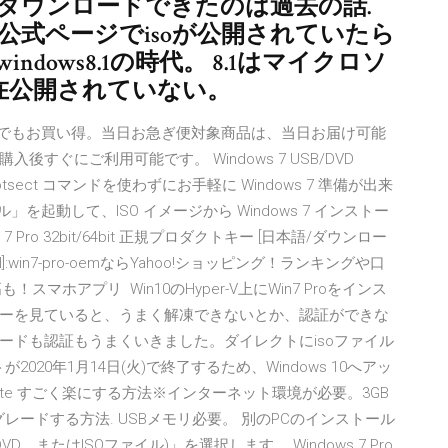
softからダウンロードできたのは過去の話.
トの公式ページでisoが公開されていたら
dows8.1の時代。 8.1はマイクロソ
在公開されていない。
wsストアでいつでもお買い得。当日お急ぎ便対象商品は、当日お届け可能
ぐにご利用可能です。 Windows 7 USB/DVD
や Bootsect コマンドを使わずにお手軽に Windows 7 準備が出来
ツール」を起動して、ISO イメージから Windows 7 インストー
 Pro 32bit/64bit 正規プロダクトキー [日本語/ダウンロー
l]:win7-pro-oemならYahoo!ショッピング！ランキングや口
マホアプリ Win10のHyper-V上にWin7 Proをインス
ーを見ていると、うまく解凍できないとか、認証ができな
ードも認証もうまくいきました。ダイレクトにisoファイル
トが2020年1月14日(火)で終了するため、Windows 10へアッ
date すごく楽にする方法※インターネット環境が必要。3GB
レードする方法. USBメモリ必要。 別のPCのインストール
、またはISOファイル)」を選択します。 Windows 7 Pro