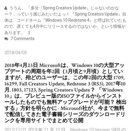
ううん。 「多分『Spring Creators Update』じゃないのかな
ー？」っていう感じみたいだよっ！ 『Spring Creators Update』自
体は、コードネーム『Windows 10 Redstone 4』と呼ばれていたも
ので、遅くても4月中にリリースするのではないか、という情報が
あります。
7 Comments
2018/04/03
2018年4月23日 Microsoftは、Windows 10の大型アッ
プデートの周期を年2回（3月頃と9月頃）としてい
ますが、殆どのユーザーは、この年2回の大型 1709,
16299, Fall Creators Update, Redstone 3 (RS3), 2017年10
月. 1803, 17123, Spring Creators Update？ 「Windows
10」は、プレビュー版のISOファイルからインスト
ールしたものでも無料アップグレードが可能？ 検出
する」方針を明らかに · Microsoft社が、今まで無料
で配信してきた電子書籍シリーズのダウンロードリ
ンクを専用サイトでまとめて公開
2017/11/21 2019 年 11 月 12 日、Windows 10 Version 1803 の