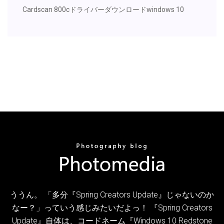
Cardscan 800cドライバーダウンロードwindows 10
ううん。 「多分『Spring Creators Update』じゃないのか
なー？」っていう感じみたいだよっ！ 『Spring Creators
Update』自体は、コードネーム『Windows 10 Redstone